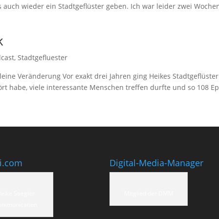
uch wieder ein Stadtgeflüster geben. Ich war leider zwei Woche
k
cast
,
Stadtgefluester
 kleine Veränderung Vor exakt drei Jahren ging Heikes Stadtgeflüster
hört habe, viele interessante Menschen treffen durfte und so 108 E
ti.com
Digital-Media-Manager
eike Stiegler
Mitglied der DMM
ommunication