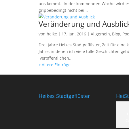
uns kommt. In der kommenden Woche wird es a
grippebedingt nicht bei...
Veränderung und Ausblic
von
heike
|
17. Jan. 2016
|
Allgemein
,
Blog
,
Pod
Drei Jahre Heikes Stadtgeflüster, Zeit für eine
Jahre, in denen ich viele tolle Geschichten ge
veröffentlichen...
« Ältere Einträge
Heikes Stadtgeflüster
HeiS
H
C