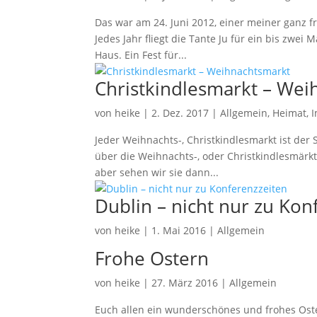
Das war am 24. Juni 2012, einer meiner ganz fr
Jedes Jahr fliegt die Tante Ju für ein bis zw
Haus. Ein Fest für...
Christkindlesmarkt – Wei
von
heike
|
2. Dez. 2017
|
Allgemein
,
Heimat
,
Jeder Weihnachts-, Christkindlesmarkt ist der
über die Weihnachts-, oder Christkindlesmärk
aber sehen wir sie dann...
Dublin – nicht nur zu Kon
von
heike
|
1. Mai 2016
|
Allgemein
Frohe Ostern
von
heike
|
27. März 2016
|
Allgemein
Euch allen ein wunderschönes und frohes Oster