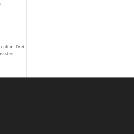
n
 online. Drei
pisoden