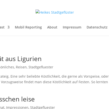
ast
Mobil Reporting
About
Impressum
Datenschutz
ät aus Ligurien
sönliches
,
Reisen
,
Stadtgefluester
izzateig. Eine sehr beliebte Köstlichkeit, die gerne als Vorspeise, ode
orzugsweise findet man diese Köstlichkeit auf Festen. So lernten
sschen leise
mat
,
Impressionen
,
Stadtgefluester