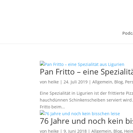
Podc
Pan Fritto – eine Spezialit
von
heike
|
24. Juli 2019
|
Allgemein
,
Blog
,
Per
Eine Spezialität in Ligurien ist der frittierte P
hauchdünnen Schinkenscheiben serviert wird. V
Fritto beim...
76 Jahre und noch kein bi
von
heike
|
9. Juni 2018
|
Allgemein
,
Blog
,
Hei