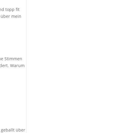
d topp fit
r über mein
che Stimmen
ndert. Warum
 geballt über