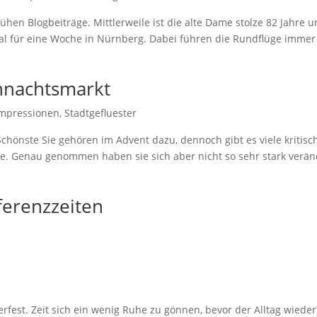
ühen Blogbeiträge. Mittlerweile ist die alte Dame stolze 82 Jahre un
ei Mal für eine Woche in Nürnberg. Dabei führen die Rundflüge imme
hnachtsmarkt
Impressionen
,
Stadtgefluester
 Schönste Sie gehören im Advent dazu, dennoch gibt es viele kritis
te. Genau genommen haben sie sich aber nicht so sehr stark verä
ferenzzeiten
fest. Zeit sich ein wenig Ruhe zu gönnen, bevor der Alltag wieder