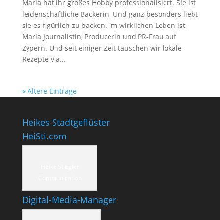
Maria hat ihr großes Hobby professionalisiert. Sie ist
leidenschaftliche Bäckerin. Und ganz besonders liebt
sie es figürlich zu backen. Im wirklichen Leben ist
Maria Journalistin, Producerin und PR-Frau auf
Zypern. Und seit einiger Zeit tauschen wir lokale
Rezepte via...
« Ältere Einträge
Heikes Stadtgeflüster
HeiSti.com
Heike Stiegler
Communication
Digital-Media-Manager