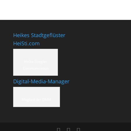
Heikes Stadtgeflüster
HeiSti.com
Heike Stiegler
Communication
Digital-Media-Manager
Mitglied der DMM