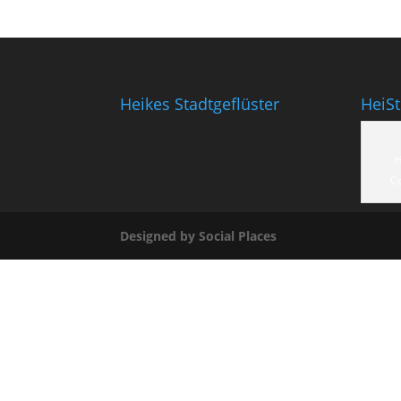
Heikes Stadtgeflüster
HeiS
H
C
Designed by Social Places