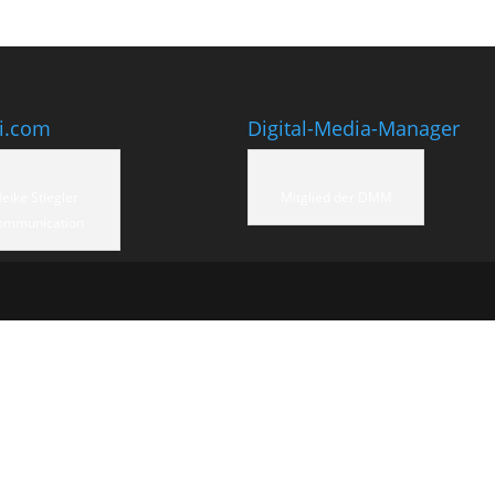
ti.com
Digital-Media-Manager
eike Stiegler
Mitglied der DMM
ommunication