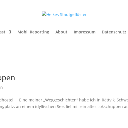
ast
Mobil Reporting
About
Impressum
Datenschutz
ppen
en
hostel Eine meiner „Weggeschichten“ habe ich in Rättvik, Schw
platz, an einem idyllischen See, fiel mir ein alter Lokschuppen au