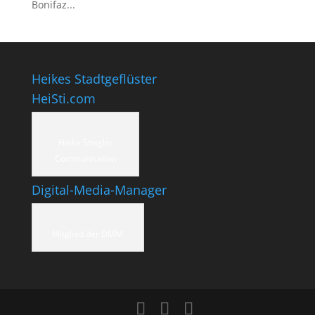
Bonifaz...
Heikes Stadtgeflüster
HeiSti.com
Heike Stiegler
Communication
Digital-Media-Manager
Mitglied der DMM