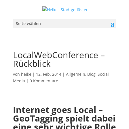
Seite wählen
LocalWebConference –
Rückblick
von
heike
|
12. Feb. 2014
|
Allgemein
,
Blog
,
Social
Media
|
0 Kommentare
Internet goes Local –
GeoTagging spielt dabei
eine sehr wichtige Rolle