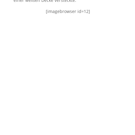
einer weißen Decke versteckte.
[imagebrowser id=12]