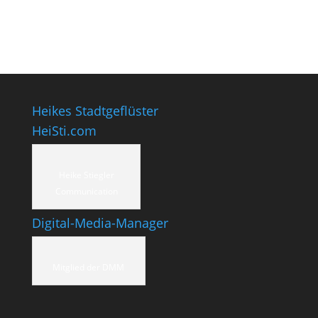
Heikes Stadtgeflüster
HeiSti.com
Heike Stiegler
Communication
Digital-Media-Manager
Mitglied der DMM