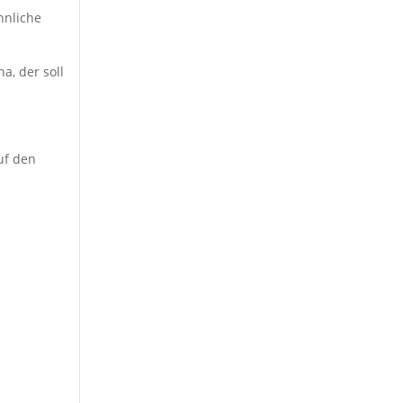
hnliche
a, der soll
auf den