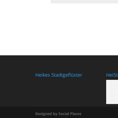
Heikes Stadtgeflüster
HeiS
H
C
Designed by Social Places