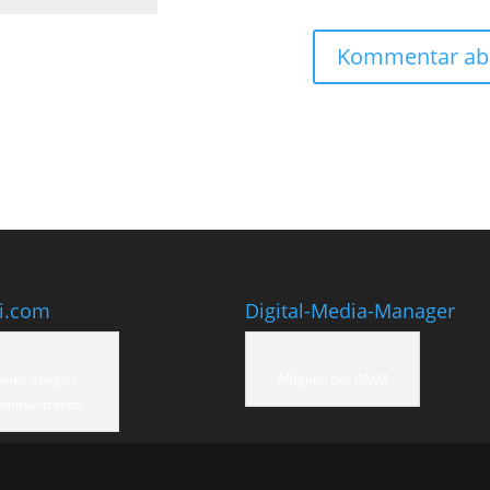
ti.com
Digital-Media-Manager
eike Stiegler
Mitglied der DMM
ommunication