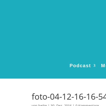
Podcast
M
foto-04-12-16-16-5
von
heike
|
30. Dez. 2016
|
0 Kommentare