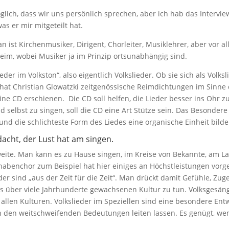
lich, dass wir uns persönlich sprechen, aber ich hab das Intervie
as er mir mitgeteilt hat.
n ist Kirchenmusiker, Dirigent, Chorleiter, Musiklehrer, aber vor a
eim, wobei Musiker ja im Prinzip ortsunabhängig sind.
r im Volkston“, also eigentlich Volkslieder. Ob sie sich als Volksl
ls hat Christian Glowatzki zeitgenössische Reimdichtungen im Sinne
eine CD erschienen. Die CD soll helfen, die Lieder besser ins Ohr
selbst zu singen, soll die CD eine Art Stütze sein. Das Besondere i
nd die schlichteste Form des Liedes eine organische Einheit bilde
dacht, der Lust hat am singen.
nweite. Man kann es zu Hause singen, im Kreise von Bekannte, am La
abenchor zum Beispiel hat hier einiges an Höchstleistungen vorge
eder sind „aus der Zeit für die Zeit“. Man drückt damit Gefühle, Zug
uns über viele Jahrhunderte gewachsenen Kultur zu tun. Volksgesän
 allen Kulturen. Volkslieder im Speziellen sind eine besondere Ent
n den weitschweifenden Bedeutungen leiten lassen. Es genügt, w