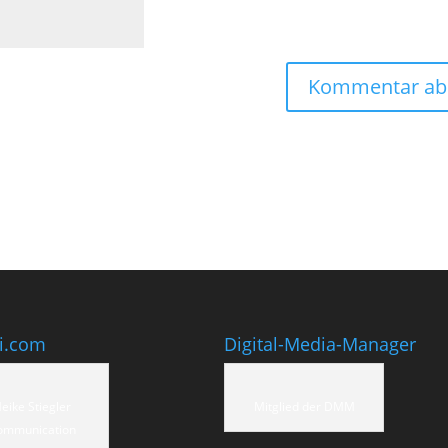
ti.com
Digital-Media-Manager
eike Stiegler
Mitglied der DMM
ommunication