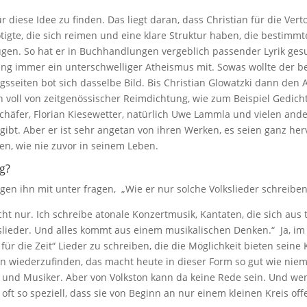
r diese Idee zu finden. Das liegt daran, dass Christian für die Ver
tigte, die sich reimen und eine klare Struktur haben, die bestimm
gen. So hat er in Buchhandlungen vergeblich passender Lyrik gesu
ng immer ein unterschwelliger Atheismus mit. Sowas wollte der 
agsseiten bot sich dasselbe Bild. Bis Christian Glowatzki dann den
en voll von zeitgenössischer Reimdichtung, wie zum Beispiel Gedic
a Schäfer, Florian Kiesewetter, natürlich Uwe Lammla und vielen an
zugibt. Aber er ist sehr angetan von ihren Werken, es seien ganz h
sen, wie nie zuvor in seinem Leben.
g?
egen ihn mit unter fragen, „Wie er nur solche Volkslieder schreibe
icht nur. Ich schreibe atonale Konzertmusik, Kantaten, die sich aus
lieder. Und alles kommt aus einem musikalischen Denken.“ Ja, im
 für die Zeit“ Lieder zu schreiben, die die Möglichkeit bieten seine 
rn wiederzufinden, das macht heute in dieser Form so gut wie nie
s und Musiker. Aber von Volkston kann da keine Rede sein. Und w
ft so speziell, dass sie von Beginn an nur einem kleinen Kreis off