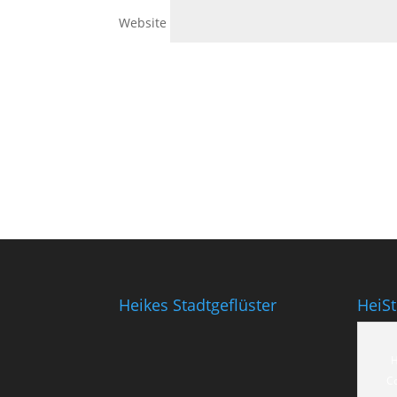
Website
Heikes Stadtgeflüster
HeiS
H
C