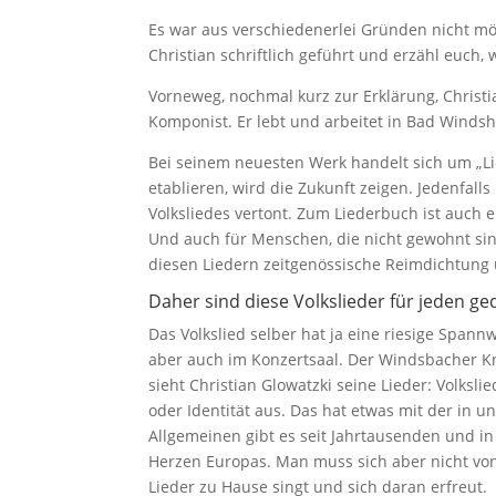
Es war aus verschiedenerlei Gründen nicht mög
Christian schriftlich geführt und erzähl euch, w
Vorneweg, nochmal kurz zur Erklärung, Christia
Komponist. Er lebt und arbeitet in Bad Windsh
Bei seinem neuesten Werk handelt sich um „Liede
etablieren, wird die Zukunft zeigen. Jedenfal
Volksliedes vertont. Zum Liederbuch ist auch 
Und auch für Menschen, die nicht gewohnt sind 
diesen Liedern zeitgenössische Reimdichtung u
Daher sind diese Volkslieder für jeden ge
Das Volkslied selber hat ja eine riesige Span
aber auch im Konzertsaal. Der Windsbacher Kn
sieht Christian Glowatzki seine Lieder: Volksli
oder Identität aus. Das hat etwas mit der in 
Allgemeinen gibt es seit Jahrtausenden und in
Herzen Europas. Man muss sich aber nicht vo
Lieder zu Hause singt und sich daran erfreut.