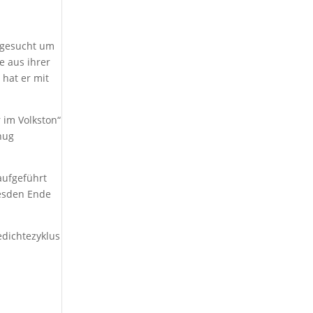
e gesucht um
e aus ihrer
 hat er mit
r im Volkston“
enug
aufgeführt
resden Ende
edichtezyklus