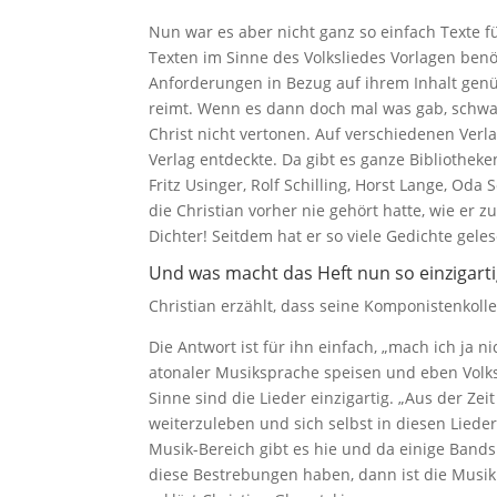
Nun war es aber nicht ganz so einfach Texte fü
Texten im Sinne des Volksliedes Vorlagen benö
Anforderungen in Bezug auf ihrem Inhalt genü
reimt. Wenn es dann doch mal was gab, schwa
Christ nicht vertonen. Auf verschiedenen Verl
Verlag entdeckte. Da gibt es ganze Bibliothek
Fritz Usinger, Rolf Schilling, Horst Lange, Od
die Christian vorher nie gehört hatte, wie er 
Dichter! Seitdem hat er so viele Gedichte gele
Und was macht das Heft nun so einzigarti
Christian erzählt, dass seine Komponistenkoll
Die Antwort ist für ihn einfach, „mach ich ja n
atonaler Musiksprache speisen und eben Volks
Sinne sind die Lieder einzigartig. „Aus der Zeit
weiterzuleben und sich selbst in diesen Liede
Musik-Bereich gibt es hie und da einige Band
diese Bestrebungen haben, dann ist die Musik o