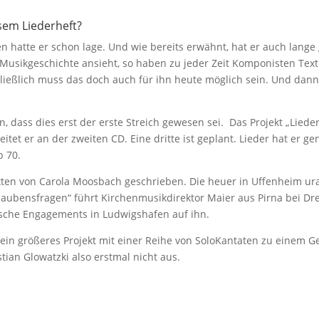
esem Liederheft?
en hatte er schon lage. Und wie bereits erwähnt, hat er auch lang
Musikgeschichte ansieht, so haben zu jeder Zeit Komponisten Text
chließlich muss das doch auch für ihn heute möglich sein. Und dann
n, dass dies erst der erste Streich gewesen sei. Das Projekt „Liede
itet er an der zweiten CD. Eine dritte ist geplant. Lieder hat er g
p 70.
xten von Carola Moosbach geschrieben. Die heuer in Uffenheim ur
Glaubensfragen“ führt Kirchenmusikdirektor Maier aus Pirna bei D
ische Engagements in Ludwigshafen auf ihn.
ein größeres Projekt mit einer Reihe von SoloKantaten zu einem G
tian Glowatzki also erstmal nicht aus.