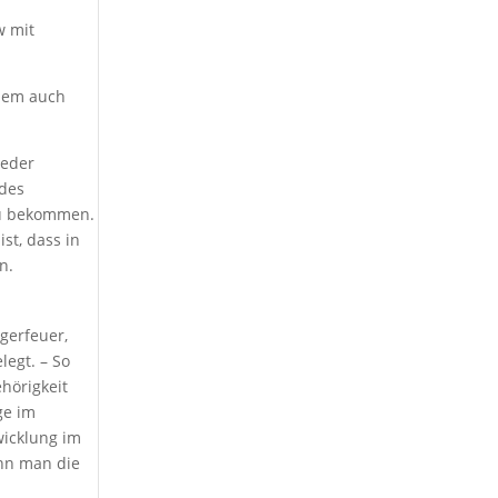
w mit
llem auch
ieder
 des
 zu bekommen.
st, dass in
n.
gerfeuer,
legt. – So
ehörigkeit
ge im
wicklung im
enn man die