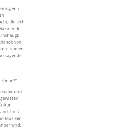
tonung von
ten
cht, die sich
bekennende
 Arnshaugk-
htbände von
deren. Namen,
ervorragende
n könne?“
 tonaler und
 gewissen
Kultur
mand. Im U-
enn Musiker
enbar wird,