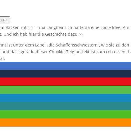
 URL
em Backen roh ;-) – Tina Langheinrich hatte da eine coole Idee. Am 1
t. Und ich hab hier die Geschichte dazu ;-).
nnt ist unter dem Label „die Schaffensschwestern“, wie sie zu den
nd dass gerade dieser Chookie-Teig perfekt ist zum roh essen. L
al.