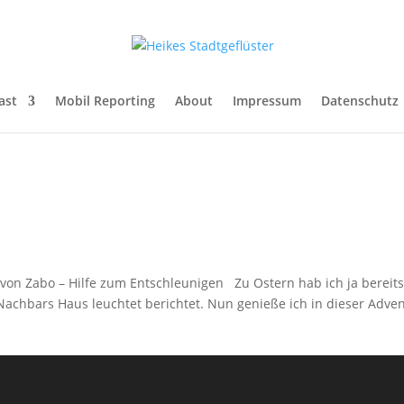
ast
Mobil Reporting
About
Impressum
Datenschutz
n Zabo – Hilfe zum Entschleunigen Zu Ostern hab ich ja bereit
Nachbars Haus leuchtet berichtet. Nun genieße ich in dieser Adven