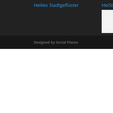
Heikes Stadtgeflüster
HeiS
H
C
Designed by Social Places