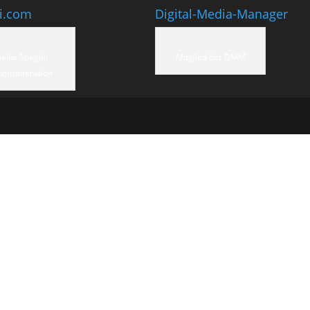
ti.com
Digital-Media-Manager
eike Stiegler
Mitglied der DMM
ommunication