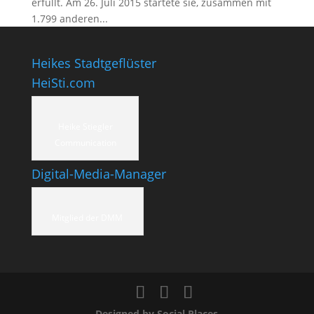
erfüllt. Am 26. Juli 2015 startete sie, zusammen mit
1.799 anderen...
Heikes Stadtgeflüster
HeiSti.com
Heike Stiegler
Communication
Digital-Media-Manager
Mitglied der DMM
Designed by Social Places