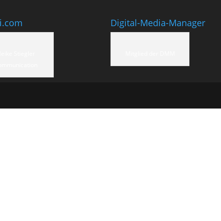
ti.com
Digital-Media-Manager
eike Stiegler
Mitglied der DMM
ommunication