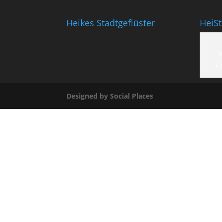
Heikes Stadtgeflüster
HeiS
H
C
Designed by Social Places