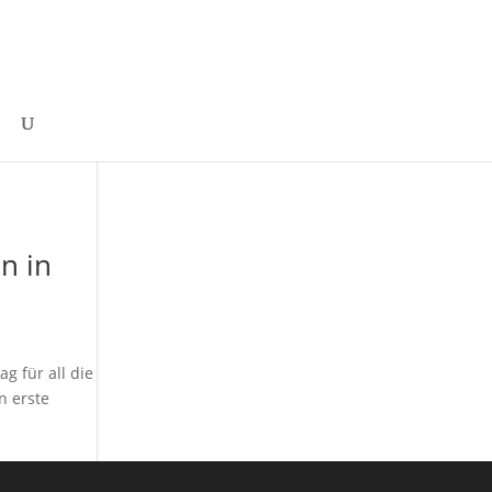
n in
g für all die
n erste