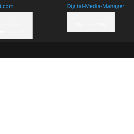
ti.com
Digital-Media-Manager
eike Stiegler
Mitglied der DMM
ommunication