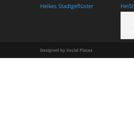
Heikes Stadtgeflüster
HeiS
H
C
Designed by Social Places