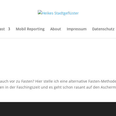
ast
Mobil Reporting
About
Impressum
Datenschutz
h vor zu Fasten? Hier stelle ich eine alternative Fasten-Methode
ten in der Faschingszeit und es geht schon rasant auf den Ascherm