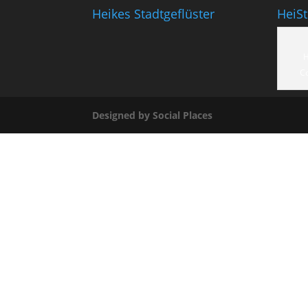
Heikes Stadtgeflüster
HeiS
H
C
Designed by Social Places