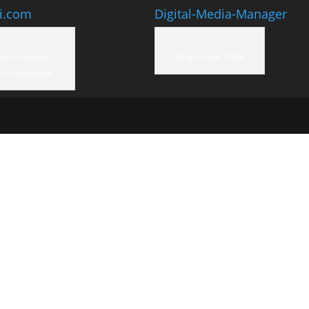
ti.com
Digital-Media-Manager
eike Stiegler
Mitglied der DMM
ommunication