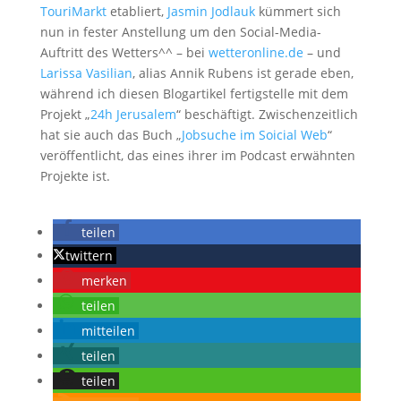
TouriMarkt
etabliert,
Jasmin Jodlauk
kümmert sich
nun in fester Anstellung um den Social-Media-
Auftritt des Wetters^^ – bei
wetteronline.de
– und
Larissa Vasilian
, alias Annik Rubens ist gerade eben,
während ich diesen Blogartikel fertigstelle mit dem
Projekt „
24h Jerusalem
“ beschäftigt. Zwischenzeitlich
hat sie auch das Buch „
Jobsuche im Soicial Web
“
veröffentlicht, das eines ihrer im Podcast erwähnten
Projekte ist.
teilen
twittern
merken
teilen
mitteilen
teilen
teilen