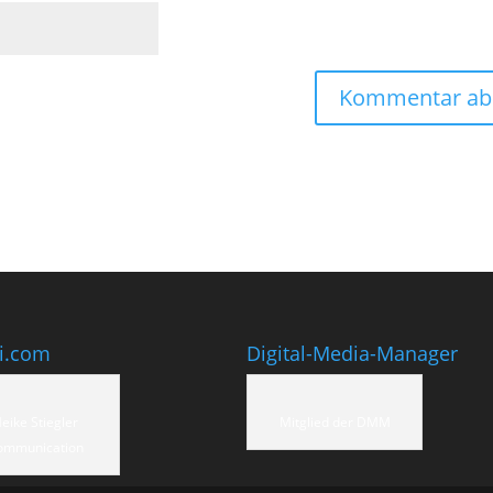
ti.com
Digital-Media-Manager
eike Stiegler
Mitglied der DMM
ommunication