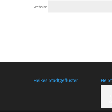
Website
Heikes Stadtgeflüster
HeiS
H
C