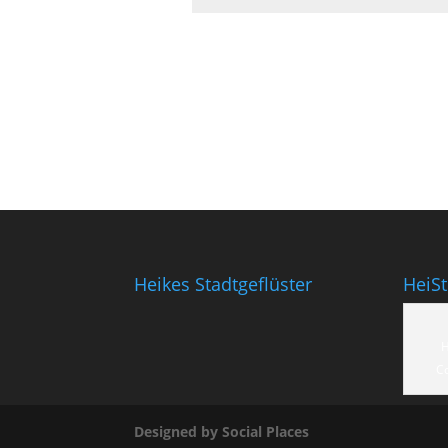
Heikes Stadtgeflüster
HeiS
H
C
Designed by Social Places