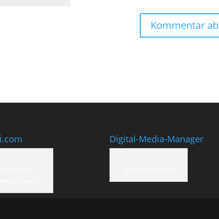
ti.com
Digital-Media-Manager
eike Stiegler
Mitglied der DMM
ommunication