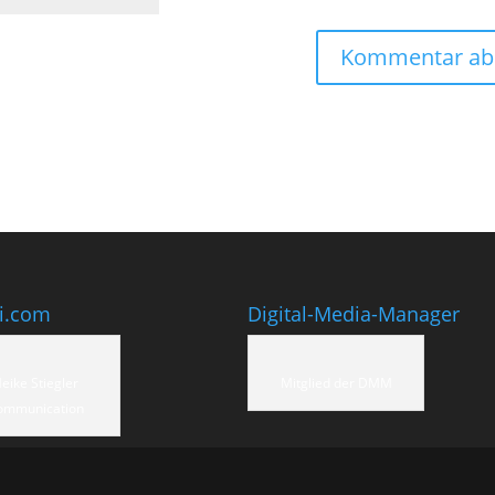
ti.com
Digital-Media-Manager
eike Stiegler
Mitglied der DMM
ommunication