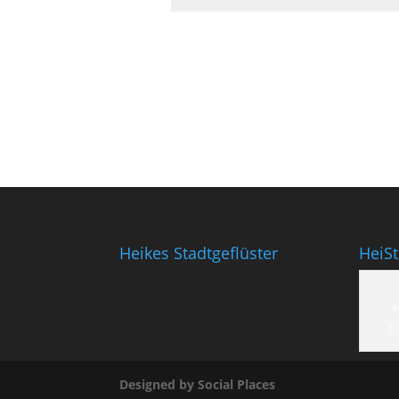
Heikes Stadtgeflüster
HeiS
H
C
Designed by Social Places