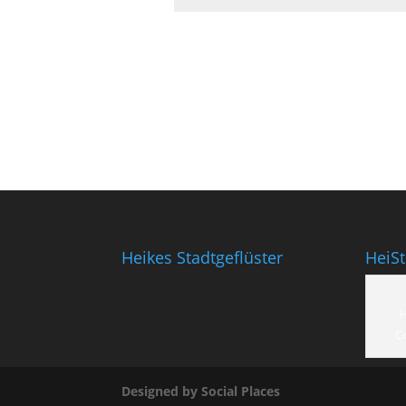
Heikes Stadtgeflüster
HeiS
H
C
Designed by Social Places