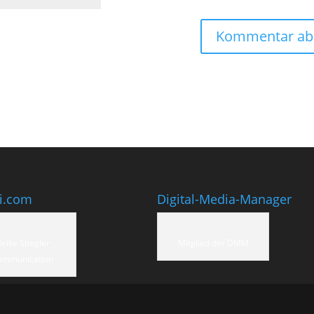
ti.com
Digital-Media-Manager
eike Stiegler
Mitglied der DMM
ommunication