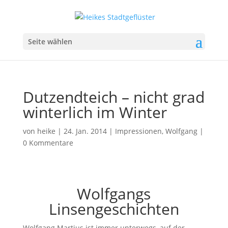
Seite wählen
Dutzendteich – nicht grad
winterlich im Winter
von
heike
|
24. Jan. 2014
|
Impressionen
,
Wolfgang
|
0 Kommentare
Wolfgangs
Linsengeschichten
Wolfgang Martius ist immer unterwegs, auf der