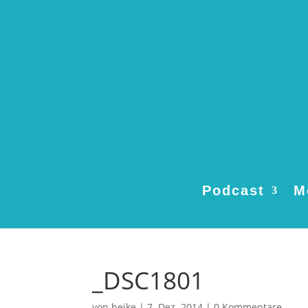
Podcast
M
_DSC1801
von
heike
|
7. Dez. 2014
|
0 Kommentare