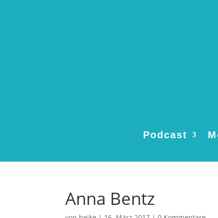
Podcast
M
Anna Bentz
von
heike
|
16. März 2017
|
0 Kommentare