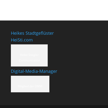
Heikes Stadtgeflüster
HeiSti.com
Heike Stiegler
Communication
Digital-Media-Manager
Mitglied der DMM