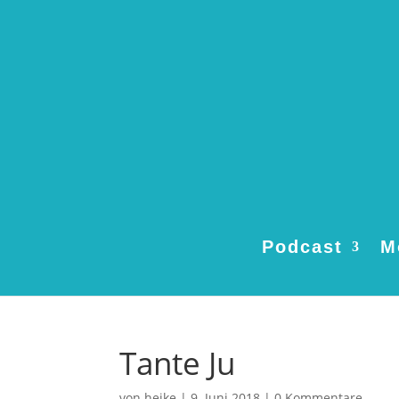
Podcast
M
Tante Ju
von
heike
|
9. Juni 2018
|
0 Kommentare