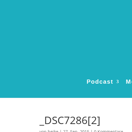
Podcast
M
_DSC7286[2]
von
heike
|
27. Sep. 2015
|
0 Kommentare