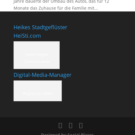
Jahre dauerte der Umbau des Autos, das für 12
Monate das Zuhause für die Familie mit...
Heikes Stadtgeflüster
HeiSti.com
Heike Stiegler
Communication
Digital-Media-Manager
Mitglied der DMM
Designed by Social Places