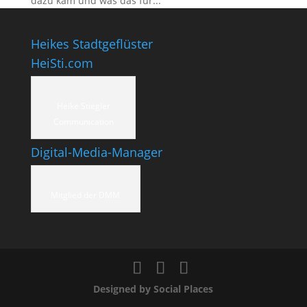
dazu kam und was das für...
Heikes Stadtgeflüster
HeiSti.com
Heike Stiegler
Communication
Digital-Media-Manager
Mitglied der DMM
Designed by Social Places