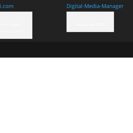
ti.com
Digital-Media-Manager
eike Stiegler
Mitglied der DMM
ommunication