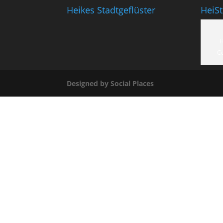
Heikes Stadtgeflüster
HeiS
H
C
Designed by Social Places