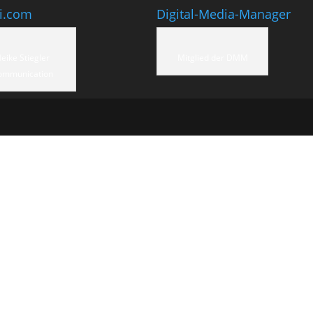
ti.com
Digital-Media-Manager
eike Stiegler
Mitglied der DMM
ommunication