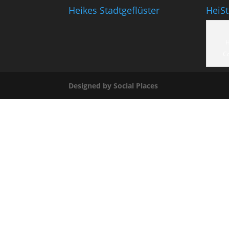
Heikes Stadtgeflüster
HeiS
H
C
Designed by Social Places