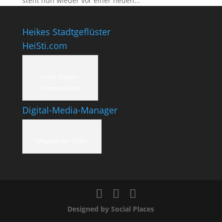
steht nun wieder vor einer neuen...
Heikes Stadtgeflüster
HeiSti.com
Heike Stiegler
Communication
Digital-Media-Manager
Mitglied der DMM
Designed by Social Places