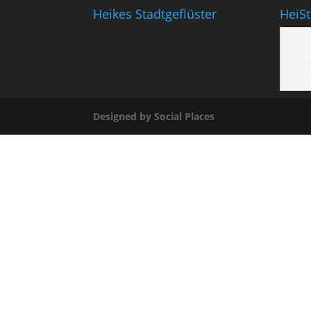
Heikes Stadtgeflüster
HeiS
H
C
Designed by Social Places