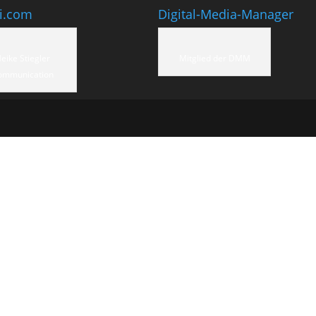
ti.com
Digital-Media-Manager
eike Stiegler
Mitglied der DMM
ommunication