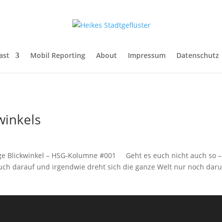
ast
Mobil Reporting
About
Impressum
Datenschutz
winkels
 Blickwinkel – HSG-Kolumne #001 Geht es euch nicht auch so – 
euch darauf und irgendwie dreht sich die ganze Welt nur noch dar